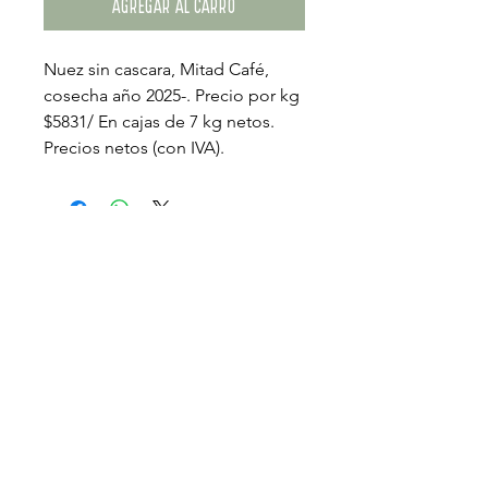
AGREGAR AL CARRO
Nuez sin cascara, Mitad Café,
cosecha año 2025-. Precio por kg
$5831/ En cajas de 7 kg netos.
Precios netos (con IVA).
Información
viladried@gmail.com
+569 9468 8883
Parcela 13, Bucalemu, San Felipe
,
Región de Valparaíso,
Chile.
Síguenos