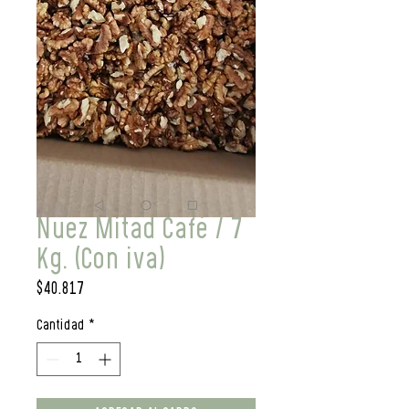
Nuez Mitad Café / 7
Kg. (Con iva)
Precio
$40.817
Cantidad
*